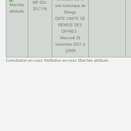
MP 021-
site touristique de
2017 PA
Blangy
DATE LIMITE DE
REMISE DES
OFFRES :
Mercredi 29
novembre 2017 à
12h00
Consultation en-cours
Attribution en-cours
Marchés attribués