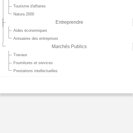
Tourisme d'affaires
Natura 2000
Entreprendre
Aides économiques
Annuaires des entreprises
Marchés Publics
Travaux
Fournitures et services
Prestations intellectuelles
COMPOSTAGE À DOMICILE
La Communauté de communes des Trois-
Rivières propose à la vente,
des
composteurs en bois au prix de 40€ et en
plastique au prix de 25€, avec ou sans bio-
seau.