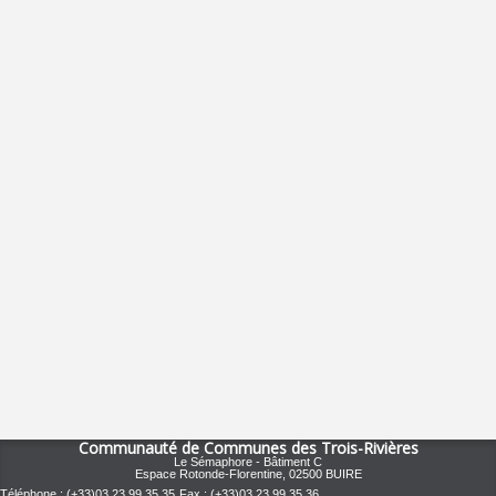
domicile :
Communauté de Communes des Trois-Rivières
Le Sémaphore - Bâtiment C
Espace Rotonde-Florentine, 02500 BUIRE
Téléphone : (+33)03.23.99.35.35
Fax : (+33)03.23.99.35.36