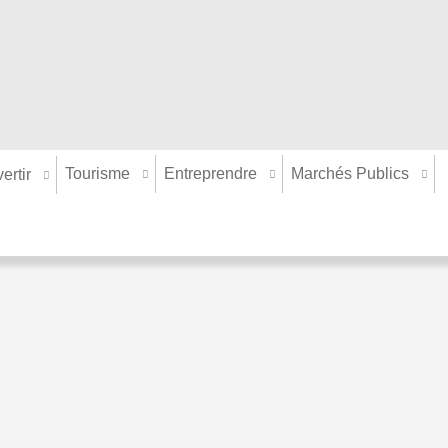
Tourisme
Entreprendre
Marchés Publics
ertir
Vital 2000
Danse moderne
Salle d'Aumale
02
Rue des Ecoles
Tél
02500 Hirson
Tél :