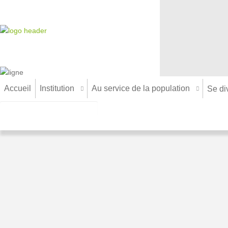
Accueil
Institution
Au service de la population
Se div
DANSE/GYMNASTIQUE
Centre de Buirefontaine
Danse moderne
4 Hameau de Buirefontaine
02500 AubentonTél : 03.23.97.85.36