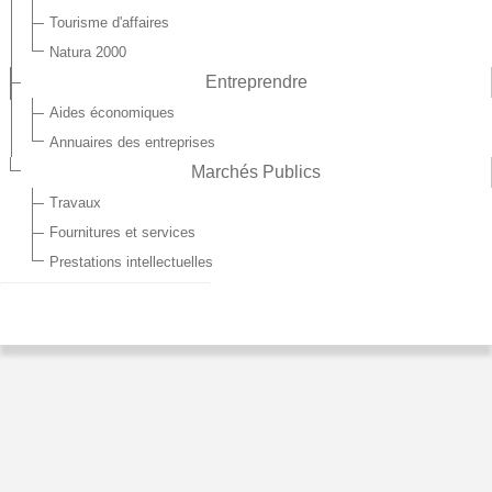
Tourisme d'affaires
Natura 2000
Entreprendre
Aides économiques
Annuaires des entreprises
Marchés Publics
Travaux
Fournitures et services
Prestations intellectuelles
LOISIRS/SPORTS
Retrouver toutes les activités sportives et culturelles du
territoire des "3 Rivières"
FOOTBALL
Consulter