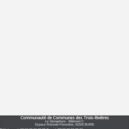
TIR À L'ARC
Consulter
Communauté de Communes des Trois-Rivières
Le Sémaphore - Bâtiment C
Espace Rotonde-Florentine, 02500 BUIRE