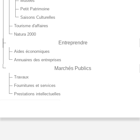
Musées
Petit Patrimoine
Saisons Culturelles
Tourisme d'affaires
Natura 2000
Entreprendre
Aides économiques
Annuaires des entreprises
Marchés Publics
Travaux
Fournitures et services
Prestations intellectuelles
LA NUIT DES FORÊTS
Soirée
Date:
vendredi 5 juin 2026
16:00
-
00:00
Lieu:
Archipel Collectif Oeuvrer - 11 Rue Delaporte 02500