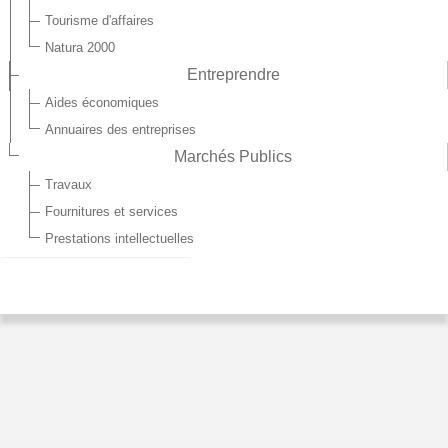
Tourisme d'affaires
Natura 2000
Entreprendre
Aides économiques
Annuaires des entreprises
Marchés Publics
Travaux
Fournitures et services
Prestations intellectuelles
HORAIRES D'OUVERTURE DES DÉCHÈTERIES
D'HIRSON ET DE MARTIGNY
POUR LA DÉCHÈTERIE D'HIRSON