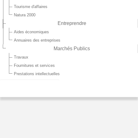
Tourisme d'affaires
Natura 2000
Entreprendre
Aides économiques
Annuaires des entreprises
Marchés Publics
Travaux
Fournitures et services
Prestations intellectuelles
ESPACES MULTIMÉDIAS
La Communauté de Communes des Trois-Rivières met à
disposition de ses habitants, 3 espaces publics numériques en
partenariat avec la région
des Hauts-de-
France.