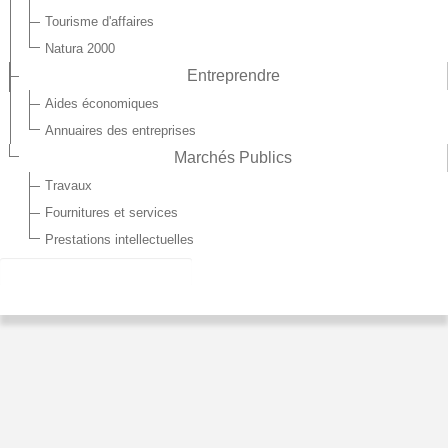
Tourisme d'affaires
Natura 2000
Entreprendre
Aides économiques
Annuaires des entreprises
Marchés Publics
Travaux
Fournitures et services
Prestations intellectuelles
LE PRÉSIDENT ET LES VICES-PRÉSIDENTS
Les conseillers communtaires élisent le Président et les 11
Vices-présidents. Ils sont élus pour 6 ans. Le Président
préside le Conseil Communautaire et le Bureau. Le président
fixe l'ordre du jour des réunions du conseil communautaire.