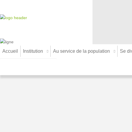
Accueil
Institution
Au service de la population
Se div
LAMPES USAGÉES
LES LAMPES QUI SE RECYCLENT
Les lampes qui se recyclent ont des formes très v
ni dans le conteneur à verre.
Tubes fluorescents (néons), lampes fluo-compacte