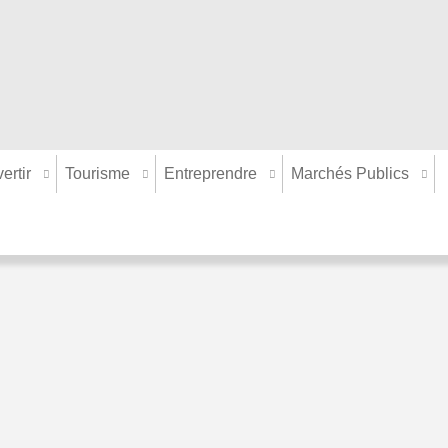
ertir
Tourisme
Entreprendre
Marchés Publics
ariables, mais elle portent toutes le symbole « poubelle barrée », sign
s, lampes à Led, lampes dites "techniques" (lampes sodium haute pressi