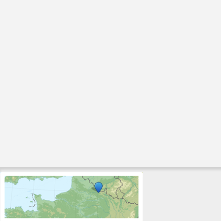
Informations générales du PLIE
Déchets Ménagers
Ordures Ménagères
Déchèteries
Bornes textiles
Lampes usagées
Huiles Minérales
Pneumatiques usagés
Cartouches d'encre et toner usagées
Compostage à domicile
Habitat
Amélioration de l'habitat
Opérations Façades
Opérations façades réussies
Hauts-de-France Pass Rénovation