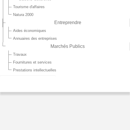
Tourisme d'affaires
Natura 2000
Entreprendre
Aides économiques
Annuaires des entreprises
Marchés Publics
Travaux
Fournitures et services
Prestations intellectuelles
Déchèteries
Demande
Agenda
Publications
d'urbanisme
Démarches
Newsletter
en ligne